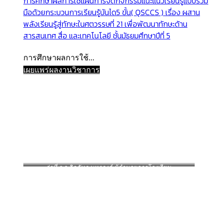
การศึกษาผลการใช้แผนการจัดกิจกรรมแนะแนวเรียนรู้แบบร่วม
มือด้วยกระบวนการเรียนรู้บันได5 ขั้น( QSCCS ) เรื่อง ผสาน
พลังเรียนรู้สู่ทักษะในศตวรรษที่ 21 เพื่อพัฒนาทักษะด้าน
สารสนเทศ สื่อ และเทคโนโลยี ชั้นมัธยมศึกษาปีที่ 5
การศึกษาผลการใช้...
เผยแพร่ผลงานวิชาการ
ว่าที่ ร.อ.จิรภัทร มหาวงค์ ผู้อำนวยการโรงเรียน