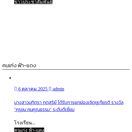
ข่าวประชาสัมพันธ์
คนเก่ง ฟ้า-แดง
6 ตุลาคม 2025
admin
นางสาวมุทิตรา กตสุริย์ ได้รับการยกย่องเชิดชูเกียรติ รางวัล
“คุรุชน คนคุณธรรม” ระดับดีเยี่ยม
โรงเรียน...
คนเก่ง ฟ้า-แดง