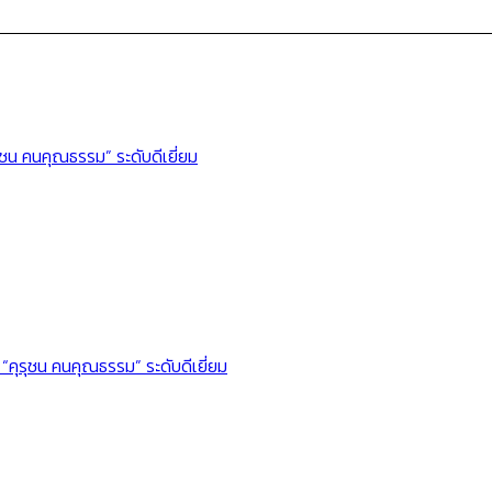
รุชน คนคุณธรรม” ระดับดีเยี่ยม
“คุรุชน คนคุณธรรม” ระดับดีเยี่ยม