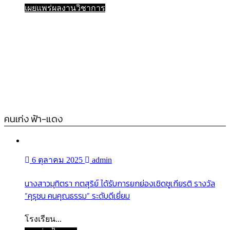
เผยแพร่ผลงานวิชาการ
คนเก่ง ฟ้า-แดง
6 ตุลาคม 2025
admin
นางสาวมุทิตรา กตสุริย์ ได้รับการยกย่องเชิดชูเกียรติ รางวัล
“คุรุชน คนคุณธรรม” ระดับดีเยี่ยม
โรงเรียน...