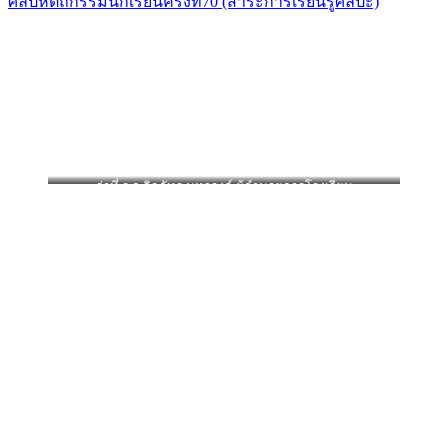
ศิลปหัตถกรรมนักเรียนครั้งที่70 (สาระการเรียนรู้ศิลปะ)
ว่าที่ ร.อ.จิรภัทร มหาวงค์ ผู้อำนวยการโรงเรียน