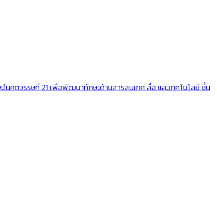
ะในศตวรรษที่ 21 เพื่อพัฒนาทักษะด้านสารสนเทศ สื่อ และเทคโนโลยี ชั้น