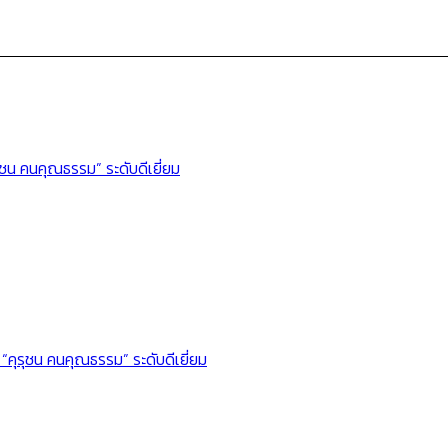
รุชน คนคุณธรรม” ระดับดีเยี่ยม
“คุรุชน คนคุณธรรม” ระดับดีเยี่ยม