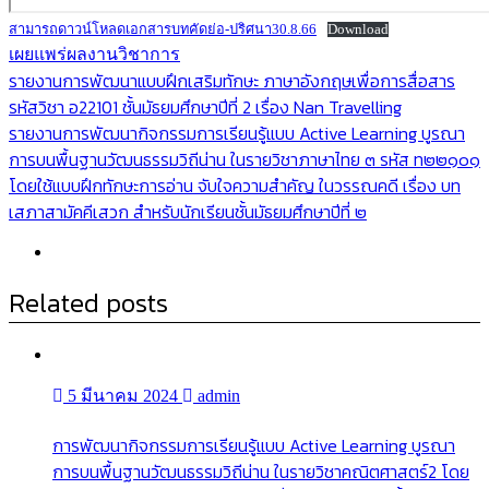
สามารถดาวน์โหลดเอกสารบทคัดย่อ-ปริศนา30.8.66
Download
เผยแพร่ผลงานวิชาการ
แนะแนว
รายงานการพัฒนาแบบฝึกเสริมทักษะ ภาษาอังกฤษเพื่อการสื่อสาร
รหัสวิชา อ22101 ชั้นมัธยมศึกษาปีที่ 2 เรื่อง Nan Travelling
เรื่อง
รายงานการพัฒนากิจกรรมการเรียนรู้แบบ Active Learning บูรณา
การบนพื้นฐานวัฒนธรรมวิถีน่าน ในรายวิชาภาษาไทย ๓ รหัส ท๒๒๑๐๑
โดยใช้แบบฝึกทักษะการอ่าน จับใจความสำคัญ ในวรรณคดี เรื่อง บท
เสภาสามัคคีเสวก สำหรับนักเรียนชั้นมัธยมศึกษาปีที่ ๒
Related posts
5 มีนาคม 2024
admin
การพัฒนากิจกรรมการเรียนรู้แบบ Active Learning บูรณา
การบนพื้นฐานวัฒนธรรมวิถีน่าน ในรายวิชาคณิตศาสตร์2 โดย