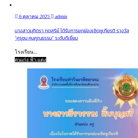
6 ตุลาคม 2025
admin
นางสาวมุทิตรา กตสุริย์ ได้รับการยกย่องเชิดชูเกียรติ รางวัล
“คุรุชน คนคุณธรรม” ระดับดีเยี่ยม
โรงเรียน...
คนเก่ง ฟ้า-แดง