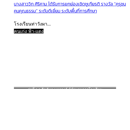
นางสาววิก ศิริคาม ได้รับการยกย่องเชิดชูเกียรติ รางวัล “คุรุชน
คนคุณธรรม” ระดับดีเยี่ยม ระดับพื้นที่การศึกษา
โรงเรียนท่าวังผา...
คนเก่ง ฟ้า-แดง
ว่าที่ ร.อ.จิรภัทร มหาวงค์ ผู้อำนวยการโรงเรียน